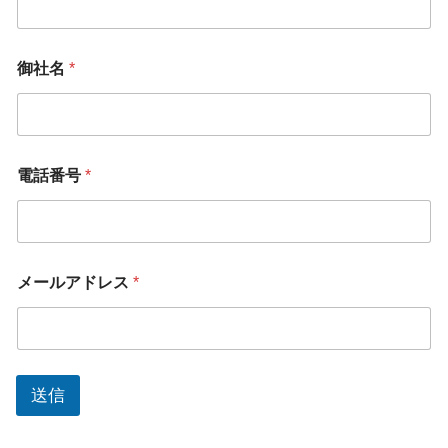
メ
御社名
*
ー
ル
ア
ド
レ
ス
電話番号
*
コ
メ
ン
ト
ま
た
メールアドレス
*
は
メ
ッ
セ
ー
送信
ジ
*